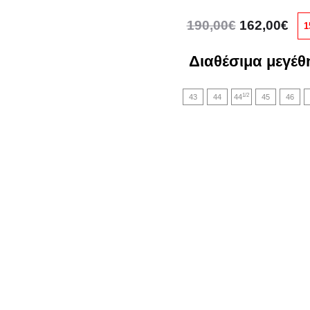
Original
Η
190,00
€
162,00
€
1
price
τρ
was:
τιμ
Διαθέσιμα μεγέθ
190,00€.
είνα
1/2
43
44
44
45
46
162