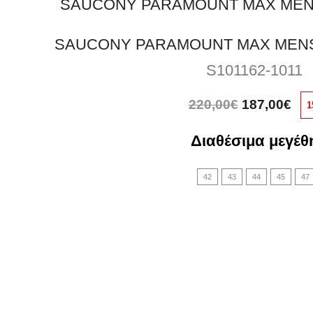
SAUCONY PARAMOUNT MAX MEN
S101162-1011
Original
Η
220,00
€
187,00
€
1
price
τρ
was:
τιμ
Διαθέσιμα μεγέθ
220,00€.
είνα
42
43
44
45
47
187