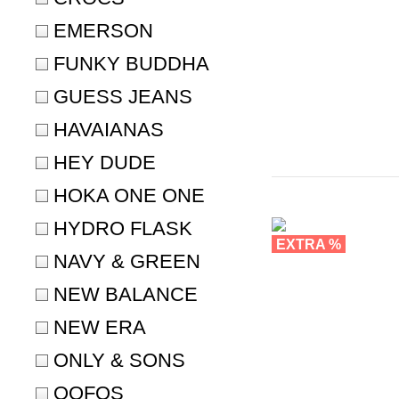
EMERSON
FUNKY BUDDHA
GUESS JEANS
HAVAIANAS
HEY DUDE
HOKA ONE ONE
HYDRO FLASK
EXTRA %
NAVY & GREEN
NEW
NEW BALANCE
NEW ERA
ONLY & SONS
OOFOS