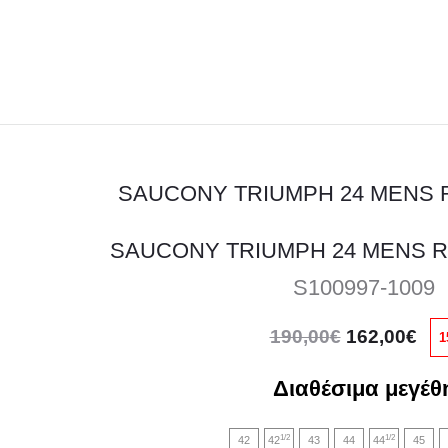
SAUCONY TRIUMPH 24 MENS 
S100997-1009
Original
Η
190,00
€
162,00
€
1
price
τρ
was:
τιμ
Διαθέσιμα μεγέθ
190,00€.
είνα
1/2
1/2
42
42
43
44
44
45
162