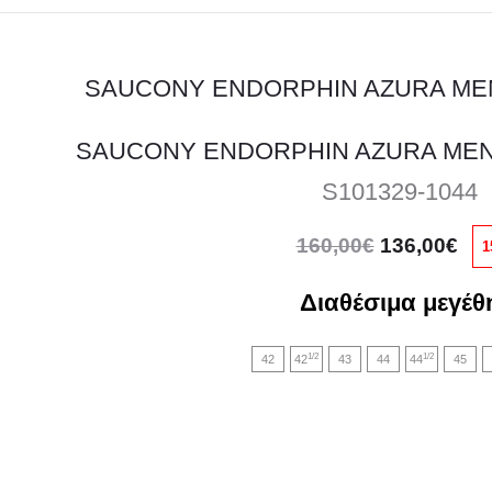
SAUCONY ENDORPHIN AZURA ME
S101329-1044
Original
Η
160,00
€
136,00
€
1
price
τρ
was:
τιμ
Διαθέσιμα μεγέθ
160,00€.
είνα
1/2
1/2
42
42
43
44
44
45
136