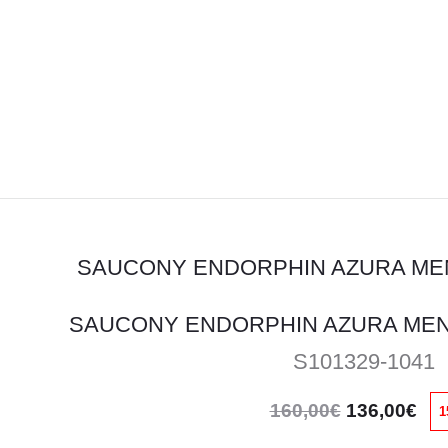
SAUCONY ENDORPHIN AZURA ME
S101329-1041
Original
Η
160,00
€
136,00
€
1
price
τρ