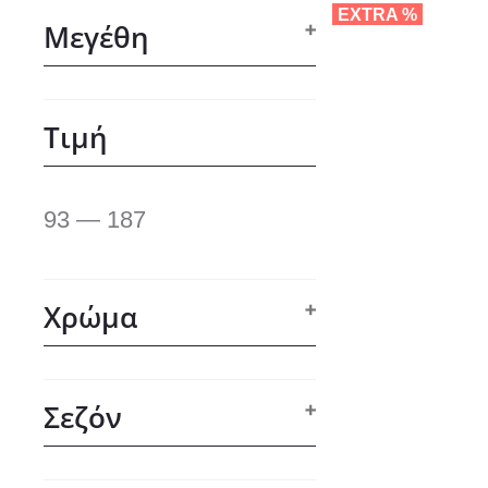
EXTRA %
Μεγέθη
NEW
Τιμή
93 — 187
Χρώμα
Σεζόν