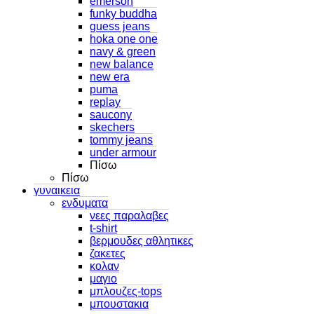
emerson
funky buddha
guess jeans
hoka one one
navy & green
new balance
new era
puma
replay
saucony
skechers
tommy jeans
under armour
Πίσω
Πίσω
γυναικεια
ενδυματα
νεες παραλαβες
t-shirt
βερμουδες αθλητικες
ζακετες
κολαν
μαγιο
μπλουζες-tops
μπουστακια