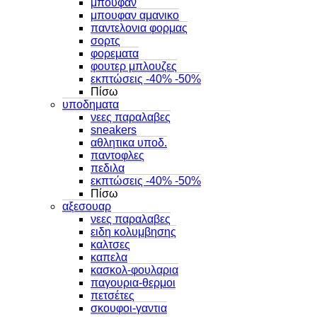
μπουφαν
μπουφαν αμανικο
παντελονια φορμας
σορτς
φορεματα
φουτερ μπλουζες
εκπτώσεις -40% -50%
Πίσω
υποδηματα
νεες παραλαβες
sneakers
αθλητικα υποδ.
παντοφλες
πεδιλα
εκπτώσεις -40% -50%
Πίσω
αξεσουαρ
νεες παραλαβες
ειδη κολυμβησης
καλτσες
καπελα
κασκολ-φουλαρια
παγουρια-θερμοι
πετσέτες
σκουφοι-γαντια