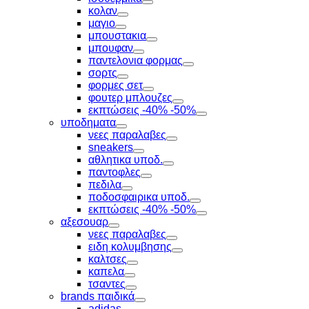
Toggle
κολαν
Toggle
μαγιο
Toggle
μπουστακια
Toggle
μπουφαν
Toggle
παντελονια φορμας
Toggle
σορτς
Toggle
φορμες σετ
Toggle
φουτερ μπλουζες
Toggle
εκπτώσεις -40% -50%
Toggle
υποδηματα
Toggle
νεες παραλαβες
Toggle
sneakers
Toggle
αθλητικα υποδ.
Toggle
παντοφλες
Toggle
πεδιλα
Toggle
ποδοσφαιρικα υποδ.
Toggle
εκπτώσεις -40% -50%
Toggle
αξεσουαρ
Toggle
νεες παραλαβες
Toggle
ειδη κολυμβησης
Toggle
καλτσες
Toggle
καπελα
Toggle
τσαντες
Toggle
brands παιδικά
Toggle
adidas