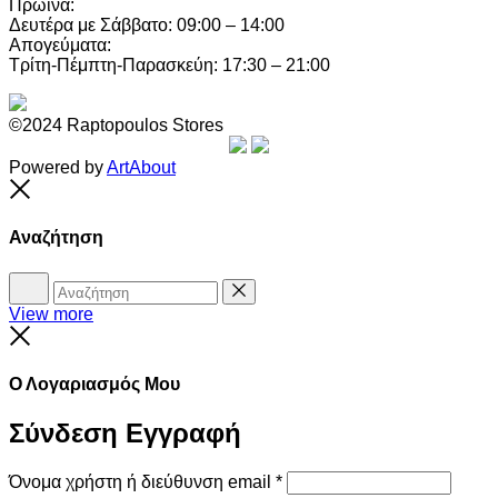
Πρωινά:
Δευτέρα με Σάββατο: 09:00 – 14:00
Απογεύματα:
Τρίτη-Πέμπτη-Παρασκεύη: 17:30 – 21:00
©2024 Raptopoulos Stores
Powered by
ArtAbout
Close
Αναζήτηση
Αναζήτηση
Reset
View more
Close
Ο Λογαριασμός Μου
Σύνδεση
Εγγραφή
Όνομα χρήστη ή διεύθυνση email
*