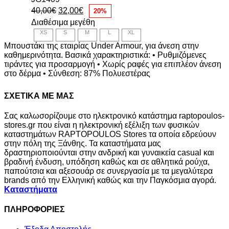
Original
Η
40,00
€
32,00
€
20%
price
τρέχουσα
Διαθέσιμα μεγέθη
was:
τιμή
XS
S
M
L
XL
40,00€.
είναι:
32,00€.
Μπουστάκι της εταιρίας Under Armour, για άνεση στην
καθημερινότητα. Βασικά χαρακτηριστικά: • Ρυθμιζόμενες
τιράντες για προσαρμογή • Χωρίς ραφές για επιπλέον άνεση
στο δέρμα • Σύνθεση: 87% Πολυεστέρας
ΣΧΕΤΙΚΑ ΜΕ ΜΑΣ
Σας καλωσορίζουμε στο ηλεκτρονικό κατάστημα raptopoulos-
stores.gr που είναι η ηλεκτρονική εξέλιξη των φυσικών
καταστημάτων RAPTOPOULOS Stores τα οποία εδρεύουν
στην πόλη της Ξάνθης. Τα καταστήματα μας
δραστηριοποιούνται στην ανδρική και γυναικεία casual και
βραδινή ένδυση, υπόδηση καθώς και σε αθλητικά ρούχα,
παπούτσια και αξεσουάρ σε συνεργασία με τα μεγαλύτερα
brands από την Ελληνική καθώς και την Παγκόσμια αγορά.
Καταστήματα
ΠΛΗΡΟΦΟΡΙΕΣ