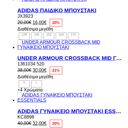
ADIDAS ΠΑΙΔΙΚΟ ΜΠΟΥΣΤΑΚΙ
JX3923
Original
Η
20,00
€
16,00
€
20%
price
τρέχουσα
Διαθέσιμα μεγέθη
was:
τιμή
128
140
152
164
170
20,00€.
είναι:
16,00€.
UNDER ARMOUR CROSSBACK MID ΓΥΝΑΙΚΕΙΟ ΜΠΟΥΣΤΑΚΙ
1361034 520
Original
Η
38,00
€
30,00
€
21%
price
τρέχουσα
Διαθέσιμα μεγέθη
was:
τιμή
S
L
38,00€.
είναι:
30,00€.
+4 Χρώματα
ADIDAS ΓΥΝΑΙΚΕΙΟ ΜΠΟΥΣΤΑΚΙ ESSENTIALS
KC8898
Original
Η
40,00
€
32,00
€
20%
price
τρέχουσα