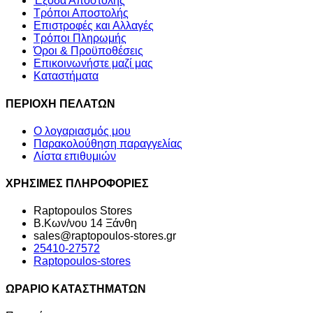
Έξοδα Αποστολής
Τρόποι Αποστολής
Επιστροφές και Αλλαγές
Τρόποι Πληρωμής
Όροι & Προϋποθέσεις
Επικοινωνήστε μαζί μας
Καταστήματα
ΠΕΡΙΟΧΗ ΠΕΛΑΤΩΝ
Ο λογαριασμός μου
Παρακολούθηση παραγγελίας
Λίστα επιθυμιών
ΧΡΗΣΙΜΕΣ ΠΛΗΡΟΦΟΡΙΕΣ
Raptopoulos Stores
Β.Κων/νου 14 Ξάνθη
sales@raptopoulos-stores.gr
25410-27572
Raptopoulos-stores
ΩΡΑΡΙΟ ΚΑΤΑΣΤΗΜΑΤΩΝ