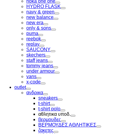
hoka one one
Toggle
HYDRO FLASK
Toggle
navy & green
Toggle
new balance
Toggle
new era
Toggle
only & sons
Toggle
puma
Toggle
reebok
Toggle
replay
Toggle
SAUCONY
Toggle
skechers
Toggle
staff jeans
Toggle
tommy jeans
Toggle
under armour
Toggle
vans
Toggle
x-code
Toggle
outlet
Toggle
ανδρικα
Toggle
sneakers
Toggle
t-shirt
Toggle
t-shirt polo
Toggle
αθλητικα υποδ.
Toggle
βερμουδες
Toggle
ΒΕΡΜΟΥΔΕΣ ΑΘΛΗΤΙΚΕΣ
Toggle
ζακετες
Toggle