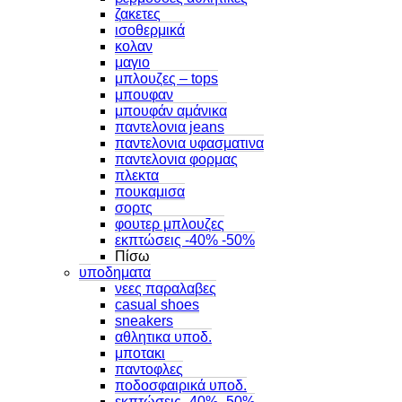
ζακετες
ισοθερμικά
κολαν
μαγιο
μπλουζες – tops
μπουφαν
μπουφάν αμάνικα
παντελονια jeans
παντελονια υφασματινα
παντελονια φορμας
πλεκτα
πουκαμισα
σορτς
φουτερ μπλουζες
εκπτώσεις -40% -50%
Πίσω
υποδηματα
νεες παραλαβες
casual shoes
sneakers
αθλητικα υποδ.
μποτακι
παντοφλες
ποδοσφαιρικά υποδ.
εκπτώσεις -40% -50%