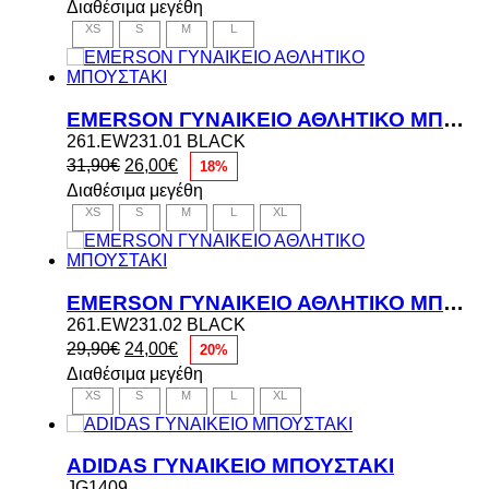
Διαθέσιμα μεγέθη
was:
τιμή
XS
S
M
L
40,00€.
είναι:
32,00€.
EMERSON ΓΥΝΑΙΚΕΙΟ ΑΘΛΗΤΙΚΟ ΜΠΟΥΣΤΑΚΙ
261.EW231.01 BLACK
Original
Η
31,90
€
26,00
€
18%
price
τρέχουσα
Διαθέσιμα μεγέθη
was:
τιμή
XS
S
M
L
XL
31,90€.
είναι:
26,00€.
EMERSON ΓΥΝΑΙΚΕΙΟ ΑΘΛΗΤΙΚΟ ΜΠΟΥΣΤΑΚΙ
261.EW231.02 BLACK
Original
Η
29,90
€
24,00
€
20%
price
τρέχουσα
Διαθέσιμα μεγέθη
was:
τιμή
XS
S
M
L
XL
29,90€.
είναι:
24,00€.
ADIDAS ΓΥΝΑΙΚΕΙΟ ΜΠΟΥΣΤΑΚΙ
JG1409