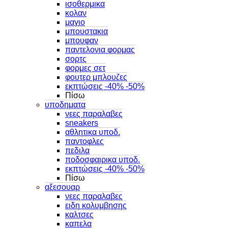
ισοθερμικα
κολαν
μαγιο
μπουστακια
μπουφαν
παντελονια φορμας
σορτς
φορμες σετ
φουτερ μπλουζες
εκπτώσεις -40% -50%
Πίσω
υποδηματα
νεες παραλαβες
sneakers
αθλητικα υποδ.
παντοφλες
πεδιλα
ποδοσφαιρικα υποδ.
εκπτώσεις -40% -50%
Πίσω
αξεσουαρ
νεες παραλαβες
ειδη κολυμβησης
καλτσες
καπελα