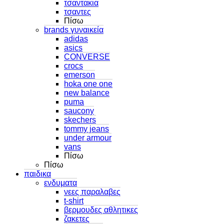
τσαντακια
τσαντες
Πίσω
brands γυναικεία
adidas
asics
CONVERSE
crocs
emerson
hoka one one
new balance
puma
saucony
skechers
tommy jeans
under armour
vans
Πίσω
Πίσω
παιδικα
ενδυματα
νεες παραλαβες
t-shirt
βερμουδες αθλητικες
ζακετες