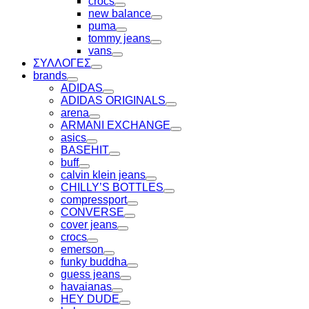
crocs
Toggle
new balance
Toggle
puma
Toggle
tommy jeans
Toggle
vans
Toggle
ΣΥΛΛΟΓΕΣ
Toggle
brands
Toggle
ADIDAS
Toggle
ADIDAS ORIGINALS
Toggle
arena
Toggle
ARMANI EXCHANGE
Toggle
asics
Toggle
BASEHIT
Toggle
buff
Toggle
calvin klein jeans
Toggle
CHILLY’S BOTTLES
Toggle
compressport
Toggle
CONVERSE
Toggle
cover jeans
Toggle
crocs
Toggle
emerson
Toggle
funky buddha
Toggle
guess jeans
Toggle
havaianas
Toggle
HEY DUDE
Toggle