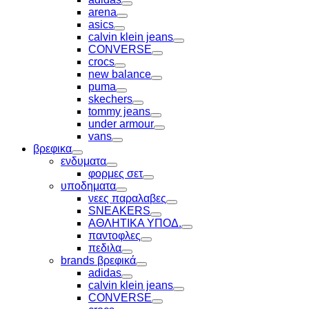
Toggle
arena
Toggle
asics
Toggle
calvin klein jeans
Toggle
CONVERSE
Toggle
crocs
Toggle
new balance
Toggle
puma
Toggle
skechers
Toggle
tommy jeans
Toggle
under armour
Toggle
vans
Toggle
βρεφικα
Toggle
ενδυματα
Toggle
φορμες σετ
Toggle
υποδηματα
Toggle
νεες παραλαβες
Toggle
SNEAKERS
Toggle
ΑΘΛΗΤΙΚΑ ΥΠΟΔ.
Toggle
παντοφλες
Toggle
πεδιλα
Toggle
brands βρεφικά
Toggle
adidas
Toggle
calvin klein jeans
Toggle
CONVERSE
Toggle