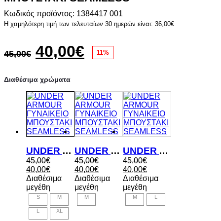
Κωδικός προϊόντος: 1384417 001
Η χαμηλότερη τιμή των τελευταίων 30 ημερών είναι:
36,00
€
Original
Η
40,00
€
45,00
€
11%
price
τρέχουσα
Διαθέσιμα χρώματα
was:
τιμή
45,00€.
είναι:
40,00€.
UNDER ARMOUR ΓΥΝΑΙΚΕΙΟ ΜΠΟΥΣΤΑΚΙ SEAMLESS
UNDER ARMOUR ΓΥΝΑΙΚΕΙΟ ΜΠΟΥΣΤΑΚΙ SEAMLESS
UNDER ARMOUR ΓΥΝΑΙΚΕΙΟ ΜΠΟΥΣΤΑΚΙ SEAMLESS
Original
Original
Original
45,00
€
45,00
€
45,00
€
price
Η
price
Η
price
Η
40,00
€
40,00
€
40,00
€
was:
τρέχουσα
was:
τρέχουσα
was:
τρέχουσα
Διαθέσιμα
Διαθέσιμα
Διαθέσιμα
45,00€.
τιμή
45,00€.
τιμή
45,00€.
τιμή
μεγέθη
μεγέθη
μεγέθη
είναι:
είναι:
είναι:
S
M
M
M
L
40,00€.
40,00€.
40,00€.
L
XL