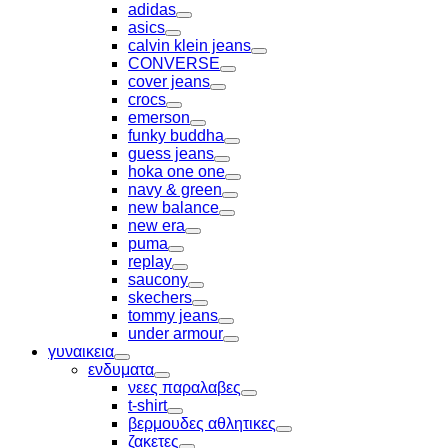
Toggle
adidas
Toggle
asics
Toggle
calvin klein jeans
Toggle
CONVERSE
Toggle
cover jeans
Toggle
crocs
Toggle
emerson
Toggle
funky buddha
Toggle
guess jeans
Toggle
hoka one one
Toggle
navy & green
Toggle
new balance
Toggle
new era
Toggle
puma
Toggle
replay
Toggle
saucony
Toggle
skechers
Toggle
tommy jeans
Toggle
under armour
Toggle
γυναικεια
Toggle
ενδυματα
Toggle
νεες παραλαβες
Toggle
t-shirt
Toggle
βερμουδες αθλητικες
Toggle
ζακετες