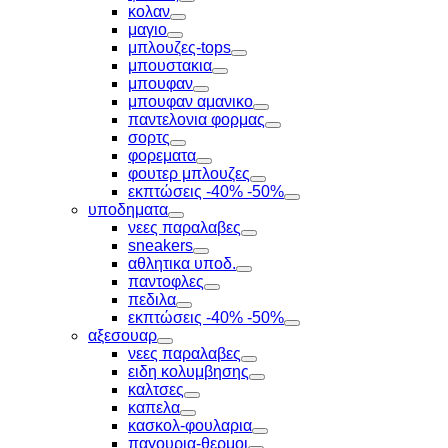
Toggle
κολαν
Toggle
μαγιο
Toggle
μπλουζες-tops
Toggle
μπουστακια
Toggle
μπουφαν
Toggle
μπουφαν αμανικο
Toggle
παντελονια φορμας
Toggle
σορτς
Toggle
φορεματα
Toggle
φουτερ μπλουζες
Toggle
εκπτώσεις -40% -50%
Toggle
υποδηματα
Toggle
νεες παραλαβες
Toggle
sneakers
Toggle
αθλητικα υποδ.
Toggle
παντοφλες
Toggle
πεδιλα
Toggle
εκπτώσεις -40% -50%
Toggle
αξεσουαρ
Toggle
νεες παραλαβες
Toggle
ειδη κολυμβησης
Toggle
καλτσες
Toggle
καπελα
Toggle
κασκολ-φουλαρια
Toggle
παγουρια-θερμοι