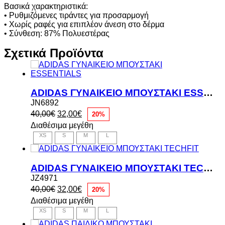
Βασικά χαρακτηριστικά:
• Ρυθμιζόμενες τιράντες για προσαρμογή
• Χωρίς ραφές για επιπλέον άνεση στο δέρμα
• Σύνθεση: 87% Πολυεστέρας
Σχετικά Προϊόντα
ADIDAS ΓΥΝΑΙΚΕΙΟ ΜΠΟΥΣΤΑΚΙ ESSENTIALS
JN6892
Original
Η
40,00
€
32,00
€
20%
price
τρέχουσα
Διαθέσιμα μεγέθη
was:
τιμή
XS
S
M
L
40,00€.
είναι:
32,00€.
ADIDAS ΓΥΝΑΙΚΕΙΟ ΜΠΟΥΣΤΑΚΙ TECHFIT
JZ4971
Original
Η
40,00
€
32,00
€
20%
price
τρέχουσα
Διαθέσιμα μεγέθη
was:
τιμή
XS
S
M
L
40,00€.
είναι:
32,00€.