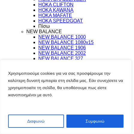
HOKA CLIFTON
HOKA KAWANA
HOKA MAFATE
HOKA SPEEDGOAT
Πίσω
NEW BALANCE
NEW BALANCE 1000
NEW BALANCE 1080v15
NEW BALANCE 1906
NEW BALANCE 2002
NEW BALANCE 327
NEW BALANCE 408
NEW BALANCE 530
Χρησιμοποιούμε cookies για να σας προσφέρουμε την
NEW BALANCE 603
NEW BALANCE 740
καλύτερη δυνατή εμπειρία στη σελίδα μας. Εάν συνεχίσετε να
NEW BALANCE 9060
χρησιμοποιείτε τη σελίδα, θα υποθέσουμε πως είστε
NEW BALANCE ABZORB 2000
ικανοποιημένοι με αυτό.
NEW BALANCE ELLIPSE
NEW BALANCE REBEL v5
NEW BALANCE X HIERRO
Πίσω
PUMA
Διαφωνώ
Συμφωνώ
PUMA CAVEN
PUMA DASHER
PUMA FLEXFOCUS