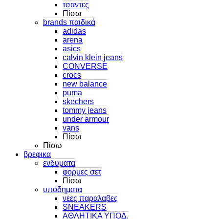
τσαντες
Πίσω
brands παιδικά
adidas
arena
asics
calvin klein jeans
CONVERSE
crocs
new balance
puma
skechers
tommy jeans
under armour
vans
Πίσω
Πίσω
βρεφικα
ενδυματα
φορμες σετ
Πίσω
υποδηματα
νεες παραλαβες
SNEAKERS
ΑΘΛΗΤΙΚΑ ΥΠΟΔ.