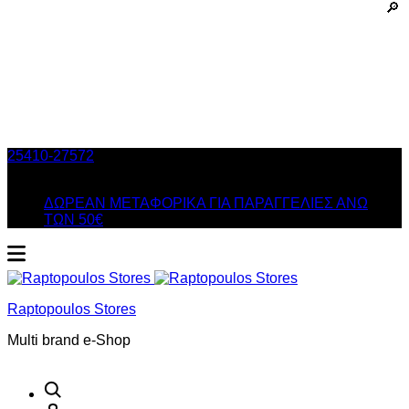
25410-27572
Τηλ. Παραγγελίες
/ Δευ-Σαβ: 09:00 – 14:00 &
Τρi-Πεμ-Παρ: 17:30 – 21:00
ΔΩΡΕΑΝ ΜΕΤΑΦΟΡΙΚΑ ΓΙΑ ΠΑΡΑΓΓΕΛΙΕΣ ΑΝΩ
ΤΩΝ 50€
Raptopoulos Stores
Multi brand e-Shop
Αναζήτηση