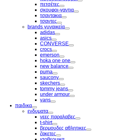
Toggle
πετσέτες
Toggle
σκουφοι-γαντια
Toggle
τσαντακια
Toggle
τσαντες
Toggle
brands γυναικεία
Toggle
adidas
Toggle
asics
Toggle
CONVERSE
Toggle
crocs
Toggle
emerson
Toggle
hoka one one
Toggle
new balance
Toggle
puma
Toggle
saucony
Toggle
skechers
Toggle
tommy jeans
Toggle
under armour
Toggle
vans
Toggle
παιδικα
Toggle
ενδυματα
Toggle
νεες παραλαβες
Toggle
t-shirt
Toggle
βερμουδες αθλητικες
Toggle
ζακετες
Toggle
ισοθερμικα