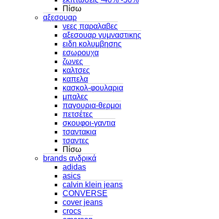
Πίσω
αξεσουαρ
νεες παραλαβες
αξεσουαρ γυμναστικης
ειδη κολυμβησης
εσωρουχα
ζωνες
καλτσες
καπελα
κασκολ-φουλαρια
μπαλες
παγουρια-θερμοι
πετσέτες
σκουφοι-γαντια
τσαντακια
τσαντες
Πίσω
brands ανδρικά
adidas
asics
calvin klein jeans
CONVERSE
cover jeans
crocs