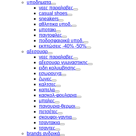
Toggle
υποδηματα
Toggle
νεες παραλαβες
Toggle
casual shoes
Toggle
sneakers
Toggle
αθλητικα υποδ.
Toggle
μποτακι
Toggle
παντοφλες
Toggle
ποδοσφαιρικά υποδ.
Toggle
εκπτώσεις -40% -50%
Toggle
αξεσουαρ
Toggle
νεες παραλαβες
Toggle
αξεσουαρ γυμναστικης
Toggle
ειδη κολυμβησης
Toggle
εσωρουχα
Toggle
ζωνες
Toggle
καλτσες
Toggle
καπελα
Toggle
κασκολ-φουλαρια
Toggle
μπαλες
Toggle
παγουρια-θερμοι
Toggle
πετσέτες
Toggle
σκουφοι-γαντια
Toggle
τσαντακια
Toggle
τσαντες
Toggle
brands ανδρικά