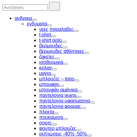
Αναζήτησα
Αναζήτηση
για:
ανδρικα
Toggle
ενδυματα
Toggle
νεες παραλαβες
Toggle
t-shirt
Toggle
t-shirt polo
Toggle
βερμουδες
Toggle
βερμουδες αθλητικες
Toggle
ζακετες
Toggle
ισοθερμικά
Toggle
κολαν
Toggle
μαγιο
Toggle
μπλουζες – tops
Toggle
μπουφαν
Toggle
μπουφάν αμάνικα
Toggle
παντελονια jeans
Toggle
παντελονια υφασματινα
Toggle
παντελονια φορμας
Toggle
πλεκτα
Toggle
πουκαμισα
Toggle
σορτς
Toggle
φουτερ μπλουζες
Toggle
εκπτώσεις -40% -50%