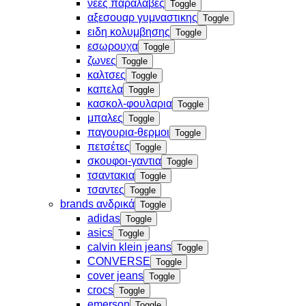
νεες παραλαβες
Toggle
αξεσουαρ γυμναστικης
Toggle
ειδη κολυμβησης
Toggle
εσωρουχα
Toggle
ζωνες
Toggle
καλτσες
Toggle
καπελα
Toggle
κασκολ-φουλαρια
Toggle
μπαλες
Toggle
παγουρια-θερμοι
Toggle
πετσέτες
Toggle
σκουφοι-γαντια
Toggle
τσαντακια
Toggle
τσαντες
Toggle
brands ανδρικά
Toggle
adidas
Toggle
asics
Toggle
calvin klein jeans
Toggle
CONVERSE
Toggle
cover jeans
Toggle
crocs
Toggle
emerson
Toggle