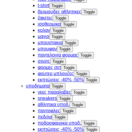
t-shirt
Toggle
βερμουδες αθλητικες
Toggle
ζακετες
Toggle
ισοθερμικα
Toggle
κολαν
Toggle
μαγιο
Toggle
μπουστακια
Toggle
μπουφαν
Toggle
παντελονια φορμας
Toggle
σορτς
Toggle
φορμες σετ
Toggle
φουτερ μπλουζες
Toggle
εκπτώσεις -40% -50%
Toggle
υποδηματα
Toggle
νεες παραλαβες
Toggle
sneakers
Toggle
αθλητικα υποδ.
Toggle
παντοφλες
Toggle
πεδιλα
Toggle
ποδοσφαιρικα υποδ.
Toggle
εκπτώσεις -40% -50%
Toggle