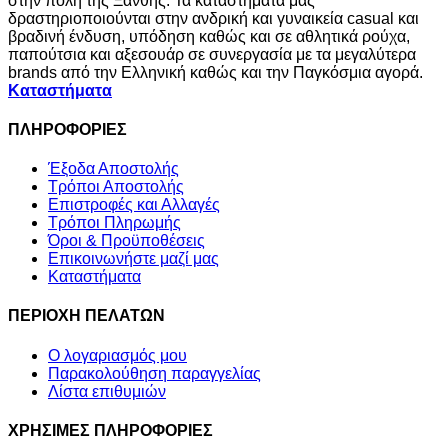
στην πόλη της Ξάνθης. Τα καταστήματα μας
δραστηριοποιούνται στην ανδρική και γυναικεία casual και
βραδινή ένδυση, υπόδηση καθώς και σε αθλητικά ρούχα,
παπούτσια και αξεσουάρ σε συνεργασία με τα μεγαλύτερα
brands από την Ελληνική καθώς και την Παγκόσμια αγορά.
Καταστήματα
ΠΛΗΡΟΦΟΡΙΕΣ
Έξοδα Αποστολής
Τρόποι Αποστολής
Επιστροφές και Αλλαγές
Τρόποι Πληρωμής
Όροι & Προϋποθέσεις
Επικοινωνήστε μαζί μας
Καταστήματα
ΠΕΡΙΟΧΗ ΠΕΛΑΤΩΝ
Ο λογαριασμός μου
Παρακολούθηση παραγγελίας
Λίστα επιθυμιών
ΧΡΗΣΙΜΕΣ ΠΛΗΡΟΦΟΡΙΕΣ