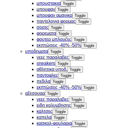
μπουστακια
Toggle
μπουφαν
Toggle
μπουφαν αμανικο
Toggle
παντελονια φορμας
Toggle
σορτς
Toggle
φορεματα
Toggle
φουτερ μπλουζες
Toggle
εκπτώσεις -40% -50%
Toggle
υποδηματα
Toggle
νεες παραλαβες
Toggle
sneakers
Toggle
αθλητικα υποδ.
Toggle
παντοφλες
Toggle
πεδιλα
Toggle
εκπτώσεις -40% -50%
Toggle
αξεσουαρ
Toggle
νεες παραλαβες
Toggle
ειδη κολυμβησης
Toggle
καλτσες
Toggle
καπελα
Toggle
κασκολ-φουλαρια
Toggle