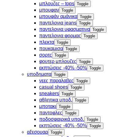
μπλουζες – tops
Toggle
μπουφαν
Toggle
μπουφάν αμάνικα
Toggle
παντελονια jeans
Toggle
παντελονια υφασματινα
Toggle
παντελονια φορμας
Toggle
πλεκτα
Toggle
πουκαμισα
Toggle
σορτς
Toggle
φουτερ μπλουζες
Toggle
εκπτώσεις -40% -50%
Toggle
υποδηματα
Toggle
νεες παραλαβες
Toggle
casual shoes
Toggle
sneakers
Toggle
αθλητικα υποδ.
Toggle
μποτακι
Toggle
παντοφλες
Toggle
ποδοσφαιρικά υποδ.
Toggle
εκπτώσεις -40% -50%
Toggle
αξεσουαρ
Toggle