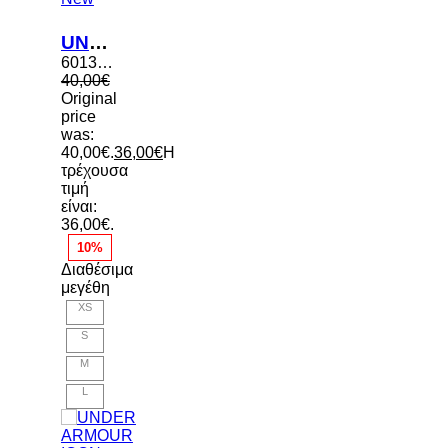
UNDER ARMOUR RIVAL FLEECE ΠΑΙΔΙΚΗ ΜΠΛΟΥΖΑ ΦΟΥΤΕΡ
6013412 008
40,00
€
Original
price
was:
40,00€.
36,00
€
Η
τρέχουσα
τιμή
είναι:
36,00€.
10%
Διαθέσιμα
μεγέθη
XS
S
M
L