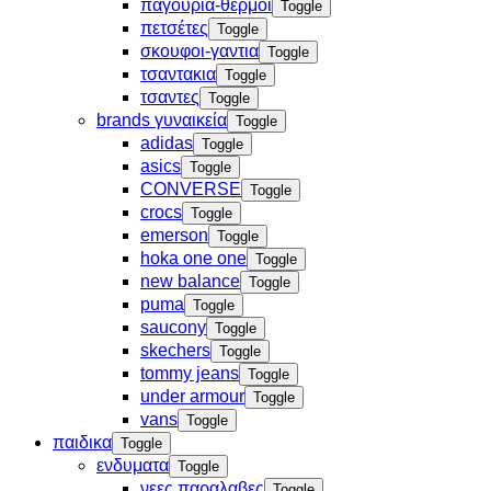
παγουρια-θερμοι
Toggle
πετσέτες
Toggle
σκουφοι-γαντια
Toggle
τσαντακια
Toggle
τσαντες
Toggle
brands γυναικεία
Toggle
adidas
Toggle
asics
Toggle
CONVERSE
Toggle
crocs
Toggle
emerson
Toggle
hoka one one
Toggle
new balance
Toggle
puma
Toggle
saucony
Toggle
skechers
Toggle
tommy jeans
Toggle
under armour
Toggle
vans
Toggle
παιδικα
Toggle
ενδυματα
Toggle
νεες παραλαβες
Toggle