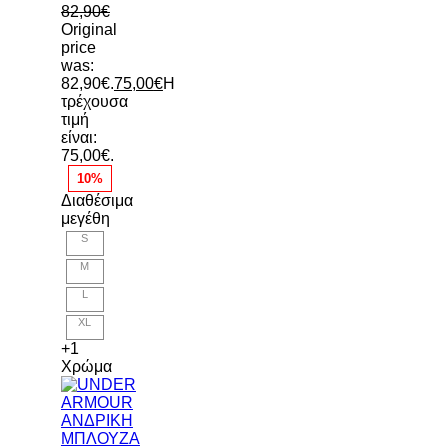
82,90
€
Original
price
was:
82,90€.
75,00
€
Η
τρέχουσα
τιμή
είναι:
75,00€.
10%
Διαθέσιμα
μεγέθη
S
M
L
XL
+1
Χρώμα