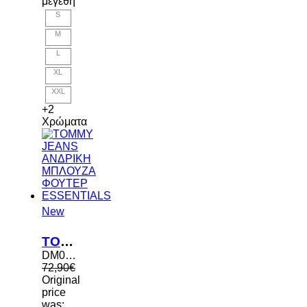
μεγέθη
S
M
L
XL
XXL
+2
Χρώματα
New
TOMMY JEANS ΑΝΔΡΙΚΗ ΜΠΛΟΥΖΑ ΦΟΥΤΕΡ ESSENTIALS
DM0DM20741 PJ4
72,90
€
Original
price
was: