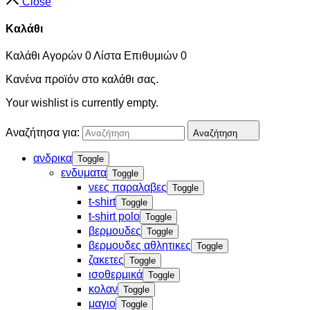
Close
Καλάθι
Καλάθι Αγορών
0
Λίστα Επιθυμιών
0
Κανένα προϊόν στο καλάθι σας.
Your wishlist is currently empty.
Αναζήτησα για:
Αναζήτηση
ανδρικα
Toggle
ενδυματα
Toggle
νεες παραλαβες
Toggle
t-shirt
Toggle
t-shirt polo
Toggle
βερμουδες
Toggle
βερμουδες αθλητικες
Toggle
ζακετες
Toggle
ισοθερμικά
Toggle
κολαν
Toggle
μαγιο
Toggle