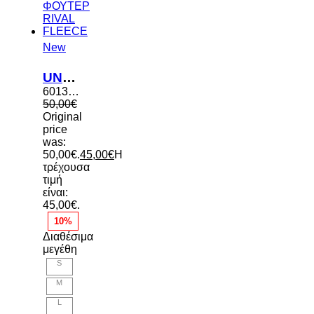
New
UNDER ARMOUR ΑΝΔΡΙΚΗ ΜΠΛΟΥΖΑ ΦΟΥΤΕΡ RIVAL FLEECE
6013448 008
50,00
€
Original
price
was:
50,00€.
45,00
€
Η
τρέχουσα
τιμή
είναι:
45,00€.
10%
Διαθέσιμα
μεγέθη
S
M
L