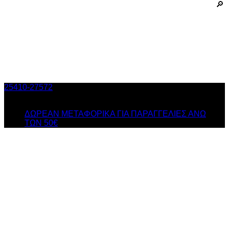
25410-27572
Τηλ. Παραγγελίες
/ Δευ-Σαβ: 09:00 – 14:00 &
Τρi-Πεμ-Παρ: 17:30 – 21:00
ΔΩΡΕΑΝ ΜΕΤΑΦΟΡΙΚΑ ΓΙΑ ΠΑΡΑΓΓΕΛΙΕΣ ΑΝΩ
ΤΩΝ 50€