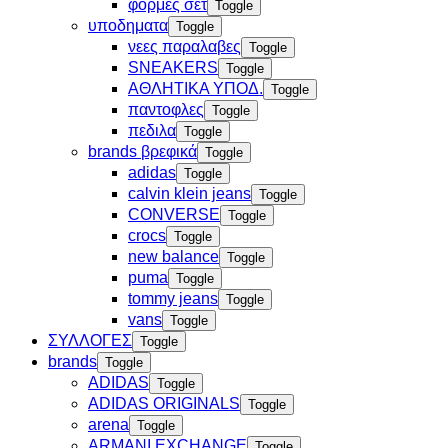
φορμες σετ
Toggle
υποδηματα
Toggle
νεες παραλαβες
Toggle
SNEAKERS
Toggle
ΑΘΛΗΤΙΚΑ ΥΠΟΔ.
Toggle
παντοφλες
Toggle
πεδιλα
Toggle
brands βρεφικά
Toggle
adidas
Toggle
calvin klein jeans
Toggle
CONVERSE
Toggle
crocs
Toggle
new balance
Toggle
puma
Toggle
tommy jeans
Toggle
vans
Toggle
ΣΥΛΛΟΓΕΣ
Toggle
brands
Toggle
ADIDAS
Toggle
ADIDAS ORIGINALS
Toggle
arena
Toggle
ARMANI EXCHANGE
Toggle