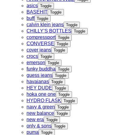
asics
Toggle
BASEHIT
Toggle
buff
Toggle
calvin klein jeans
Toggle
CHILLY’S BOTTLES
Toggle
compressport
Toggle
CONVERSE
Toggle
cover jeans
Toggle
crocs
Toggle
emerson
Toggle
funky buddha
Toggle
guess jeans
Toggle
havaianas
Toggle
HEY DUDE
Toggle
hoka one one
Toggle
HYDRO FLASK
Toggle
navy & green
Toggle
new balance
Toggle
new era
Toggle
only & sons
Toggle
puma
Toggle