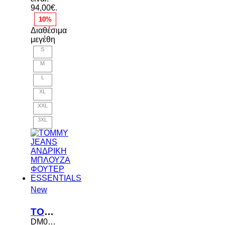
94,00€.
10%
Διαθέσιμα
μεγέθη
S
M
L
XL
XXL
3XL
New
TOMMY JEANS ΑΝΔΡΙΚΗ ΜΠΛΟΥΖΑ ΦΟΥΤΕΡ ESSENTIALS
DM0DM20742 C1G