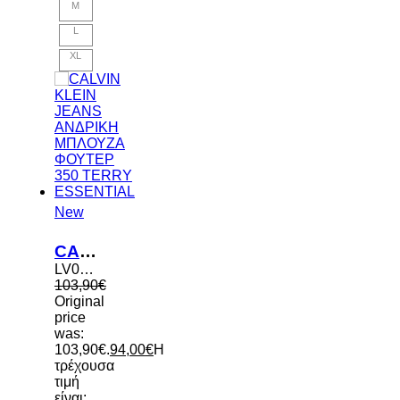
M
L
XL
New
CALVIN KLEIN JEANS ΑΝΔΡΙΚΗ ΜΠΛΟΥΖΑ ΦΟΥΤΕΡ 350 TERRY ESSENTIAL
LV04RG269G UB1
103,90
€
Original
price
was:
103,90€.
94,00
€
Η
τρέχουσα
τιμή
είναι: