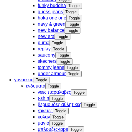
funky buddha
Toggle
guess jeans
Toggle
hoka one one
Toggle
navy & green
Toggle
new balance
Toggle
new era
Toggle
puma
Toggle
replay
Toggle
saucony
Toggle
skechers
Toggle
tommy jeans
Toggle
under armour
Toggle
γυναικεια
Toggle
ενδυματα
Toggle
νεες παραλαβες
Toggle
t-shirt
Toggle
βερμουδες αθλητικες
Toggle
ζακετες
Toggle
κολαν
Toggle
μαγιο
Toggle
μπλουζες-tops
Toggle