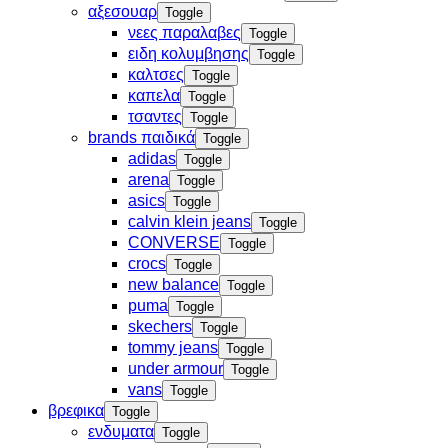
αξεσουαρ
Toggle
νεες παραλαβες
Toggle
ειδη κολυμβησης
Toggle
καλτσες
Toggle
καπελα
Toggle
τσαντες
Toggle
brands παιδικά
Toggle
adidas
Toggle
arena
Toggle
asics
Toggle
calvin klein jeans
Toggle
CONVERSE
Toggle
crocs
Toggle
new balance
Toggle
puma
Toggle
skechers
Toggle
tommy jeans
Toggle
under armour
Toggle
vans
Toggle
βρεφικα
Toggle
ενδυματα
Toggle