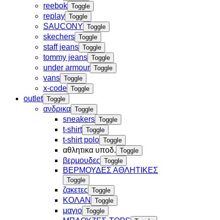
reebok
Toggle
replay
Toggle
SAUCONY
Toggle
skechers
Toggle
staff jeans
Toggle
tommy jeans
Toggle
under armour
Toggle
vans
Toggle
x-code
Toggle
outlet
Toggle
ανδρικα
Toggle
sneakers
Toggle
t-shirt
Toggle
t-shirt polo
Toggle
αθλητικα υποδ.
Toggle
βερμουδες
Toggle
ΒΕΡΜΟΥΔΕΣ ΑΘΛΗΤΙΚΕΣ
Toggle
ζακετες
Toggle
ΚΟΛΑΝ
Toggle
μαγιο
Toggle