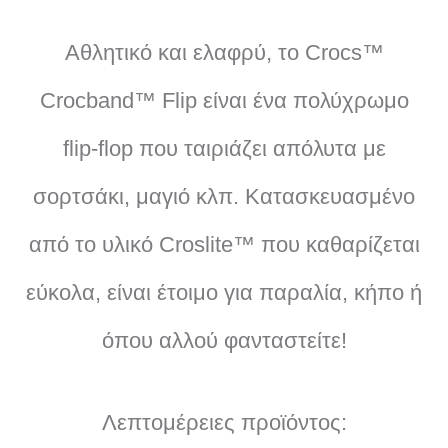
P
Αθλητικό και ελαφρύ, το Crocs™
:
α
B
Crocband™ Flip είναι ένα πολύχρωμο
L
3
ι
flip-flop που ταιριάζει απόλυτα με
A
7
:
σορτσάκι, μαγιό κλπ. Κατασκευασμένο
C
K
από το υλικό Croslite™ που καθαρίζεται
,
3
π
εύκολα, είναι έτοιμο για παραλία, κήπο ή
0
3
ο
όπου αλλού φανταστείτε!
σ
0
,
ό
Λεπτομέρειες προϊόντος:
€
0