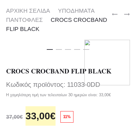
σ
t
ΑΡΧΙΚΉ ΣΕΛΊΔΑ
ΥΠΟΔΗΜΑΤΑ
N
C
ΠΑΝΤΟΦΛΕΣ
CROCS CROCBAND
η
E
R
P
FLIP BLACK
e
l
W
O
r
B
C
e
l
o
A
S
CROCS CROCBAND FLIP BLACK
L
S
d
Κωδικός προϊόντος: 11033-0DD
A
L
u
Η χαμηλότερη τιμή των τελευταίων 30 ημερών είναι:
33,00
€
N
I
c
C
D
O
33,00
€
Η
37,00
€
11%
E
E
t
r
τ