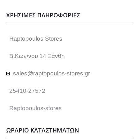
ε
ΧΡΗΣΙΜΕΣ ΠΛΗΡΟΦΟΡΙΕΣ
π
Raptopoulos Stores
ι
Β.Κων/νου 14 Ξάνθη
λ
ο
sales@raptopoulos-stores.gr
γ
25410-27572
έ
Raptopoulos-stores
ς
ΩΡΑΡΙΟ ΚΑΤΑΣΤΗΜΑΤΩΝ
μ