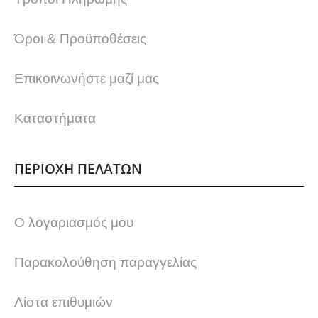
α
Όροι & Προϋποθέσεις
λ
λ
Επικοινωνήστε μαζί μας
α
Καταστήματα
γ
ΠΕΡΙΟΧΗ ΠΕΛΑΤΩΝ
έ
ς
Ο λογαριασμός μου
.
Παρακολούθηση παραγγελίας
Ο
Λίστα επιθυμιών
ι