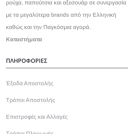
€
ρούχα, παπούτσια και αξεσουάρ σε συνεργασία
λ
.
με τα μεγαλύτερα brands από την Ελληνική
α
καθώς και την Παγκόσμια αγορά.
π
Καταστήματα
λ
ΠΛΗΡΟΦΟΡΙΕΣ
έ
ς
Έξοδα Αποστολής
π
Τρόποι Αποστολής
α
Επιστροφές και Αλλαγές
ρ
Τρόποι Πληρωμής