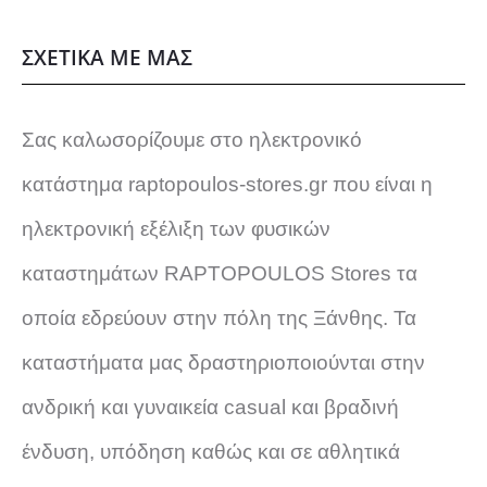
r
τ
i
ι
ό
ΣΧΕΤΙΚΑ ΜΕ ΜΑΣ
c
μ
ν
e
ή
w
ε
Σας καλωσορίζουμε στο ηλεκτρονικό
έ
a
ί
κατάστημα raptopoulos-stores.gr που είναι η
s
ν
χ
ηλεκτρονική εξέλιξη των φυσικών
:
α
ε
2
ι
καταστημάτων RAPTOPOULOS Stores τα
0
:
ι
οποία εδρεύουν στην πόλη της Ξάνθης. Τα
,
1
π
0
8
καταστήματα μας δραστηριοποιούνται στην
0
,
ανδρική και γυναικεία casual και βραδινή
ο
€
0
ένδυση, υπόδηση καθώς και σε αθλητικά
.
0
λ