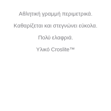
τ
Αθλητική γραμμή περιμετρικά.
.
0
η
τ
Καθαρίζεται και στεγνώνει εύκολα.
€
α
Πολύ ελαφριά.
.
Υλικό Croslite™