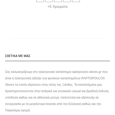
36,90€.
είναι:
επιλογές
+5 Χρώματα
33,00€.
μπορούν
να
επιλεγούν
στη
σελίδα
του
ΣΧΕΤΙΚΑ ΜΕ ΜΑΣ
προϊόντος
Σας καλωσορίζουμε στο ηλεκτρονικό κατάστημα raptopoulos-stores.gr που
είναι η ηλεκτρονική εξέλιξη των φυσικών καταστημάτων RAPTOPOULOS
Stores τα οποία εδρεύουν στην πόλη της Ξάνθης. Τα καταστήματα μας
δραστηριοποιούνται στην ανδρική και γυναικεία casual και βραδινή ένδυση,
υπόδηση καθώς και σε αθλητικά ρούχα, παπούτσια και αξεσουάρ σε
συνεργασία με τα μεγαλύτερα brands από την Ελληνική καθώς και την
Παγκόσμια αγορά.