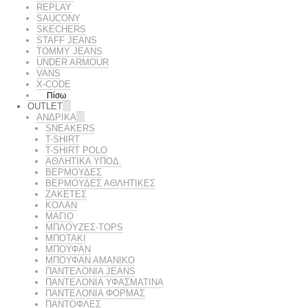
REPLAY
SAUCONY
SKECHERS
STAFF JEANS
TOMMY JEANS
UNDER ARMOUR
VANS
X-CODE
Πίσω
OUTLET
ΑΝΔΡΙΚΑ
SNEAKERS
T-SHIRT
T-SHIRT POLO
ΑΘΛΗΤΙΚΑ ΥΠΟΔ.
ΒΕΡΜΟΥΔΕΣ
ΒΕΡΜΟΥΔΕΣ ΑΘΛΗΤΙΚΕΣ
ΖΑΚΕΤΕΣ
ΚΟΛΑΝ
ΜΑΓΙΟ
ΜΠΛΟΥΖΕΣ-TOPS
ΜΠΟΤΑΚΙ
ΜΠΟΥΦΑΝ
ΜΠΟΥΦΑΝ ΑΜΑΝΙΚΟ
ΠΑΝΤΕΛΟΝΙΑ JEANS
ΠΑΝΤΕΛΟΝΙΑ ΥΦΑΣΜΑΤΙΝΑ
ΠΑΝΤΕΛΟΝΙΑ ΦΟΡΜΑΣ
ΠΑΝΤΟΦΛΕΣ