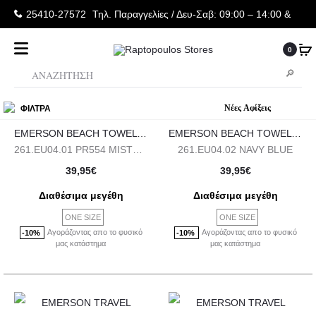
25410-27572
Τηλ. Παραγγελίες
/ Δευ-Σαβ: 09:00 – 14:00 &
Τρi-Πεμ-Παρ: 17:30 – 21:00
0
ΦΙΛΤΡΑ
EMERSON BEACH TOWEL 86 x 160 cm
EMERSON BEACH TOWEL 86 x 160 cm
261.EU04.01 PR554 MISTY GREEN
261.EU04.02 NAVY BLUE
39,95
€
39,95
€
Διαθέσιμα μεγέθη
Διαθέσιμα μεγέθη
ONE SIZE
ONE SIZE
Αγοράζοντας απο το φυσικό
Αγοράζοντας απο το φυσικό
-10%
-10%
μας κατάστημα
μας κατάστημα