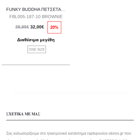
FUNKY BUDDHA ΠΕΤΣΕΤΑ ΘΑΛΑΣΣΗΣ
FBL005-187-10 BROWNIE
Original
Η
39,95
€
32,00
€
20%
price
τρέχουσα
Διαθέσιμα μεγέθη
was:
τιμή
ONE SIZE
39,95€.
είναι:
32,00€.
ΣΧΕΤΙΚΑ ΜΕ ΜΑΣ
Σας καλωσορίζουμε στο ηλεκτρονικό κατάστημα raptopoulos-stores.gr που