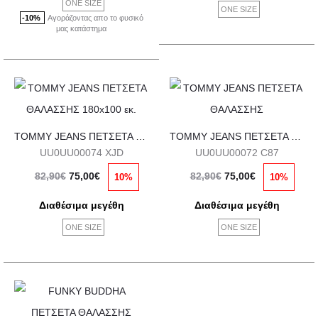
ONE SIZE
ONE SIZE
Αγοράζοντας απο το φυσικό
82,90€.
είναι:
-10%
μας κατάστημα
75,00€.
TOMMY JEANS ΠΕΤΣΕΤΑ ΘΑΛΑΣΣΗΣ 180×100 εκ.
TOMMY JEANS ΠΕΤΣΕΤΑ ΘΑΛΑΣΣΗΣ
UU0UU00074 XJD
UU0UU00072 C87
Original
Η
Original
Η
82,90
€
75,00
€
82,90
€
75,00
€
10%
10%
price
τρέχουσα
price
τρέχουσα
Διαθέσιμα μεγέθη
Διαθέσιμα μεγέθη
was:
τιμή
was:
τιμή
ONE SIZE
ONE SIZE
82,90€.
είναι:
82,90€.
είναι:
75,00€.
75,00€.