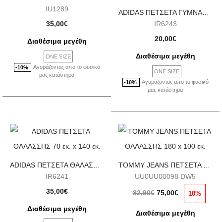
IU1289
ADIDAS ΠΕΤΣΕΤΑ ΓΥΜΝΑΣΤΗΡΙΟΥ 50 εκ. x 100 εκ.
35,00
€
IR6243
20,00
€
Διαθέσιμα μεγέθη
Διαθέσιμα μεγέθη
ONE SIZE
Αγοράζοντας απο το φυσικό
-10%
ONE SIZE
μας κατάστημα
Αγοράζοντας απο το φυσικό
-10%
μας κατάστημα
ADIDAS ΠΕΤΣΕΤΑ ΘΑΛΑΣΣΗΣ 70 εκ. x 140 εκ.
TOMMY JEANS ΠΕΤΣΕΤΑ ΘΑΛΑΣΣΗΣ 180 x 100 εκ.
IR6241
UU0UU00098 DW5
Original
Η
35,00
€
82,90
€
75,00
€
10%
price
τρέχουσα
Διαθέσιμα μεγέθη
Διαθέσιμα μεγέθη
was:
τιμή